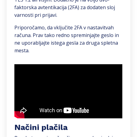
faktorska avtentikacija (2FA) za dodaten sloj
varnosti pri prijavi.
Priporočamo, da vključite 2FA v nastavitvah
računa. Prav tako redno spreminjajte geslo in
ne uporabljajte istega gesla za druga spletna
mesta.
Načini plačila