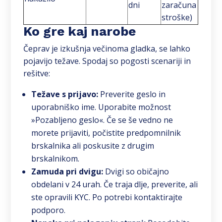
dni
zaračuna
stroške)
Ko gre kaj narobe
Čeprav je izkušnja večinoma gladka, se lahko
pojavijo težave. Spodaj so pogosti scenariji in
rešitve:
Težave s prijavo:
Preverite geslo in
uporabniško ime. Uporabite možnost
»Pozabljeno geslo«. Če se še vedno ne
morete prijaviti, počistite predpomnilnik
brskalnika ali poskusite z drugim
brskalnikom.
Zamuda pri dvigu:
Dvigi so običajno
obdelani v 24 urah. Če traja dlje, preverite, ali
ste opravili KYC. Po potrebi kontaktirajte
podporo.