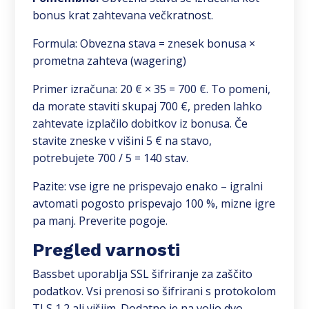
bonus krat zahtevana večkratnost.
Formula: Obvezna stava = znesek bonusa ×
prometna zahteva (wagering)
Primer izračuna: 20 € × 35 = 700 €. To pomeni,
da morate staviti skupaj 700 €, preden lahko
zahtevate izplačilo dobitkov iz bonusa. Če
stavite zneske v višini 5 € na stavo,
potrebujete 700 / 5 = 140 stav.
Pazite: vse igre ne prispevajo enako – igralni
avtomati pogosto prispevajo 100 %, mizne igre
pa manj. Preverite pogoje.
Pregled varnosti
Bassbet uporablja SSL šifriranje za zaščito
podatkov. Vsi prenosi so šifrirani s protokolom
TLS 1.2 ali višjim. Dodatno je na voljo dvo-