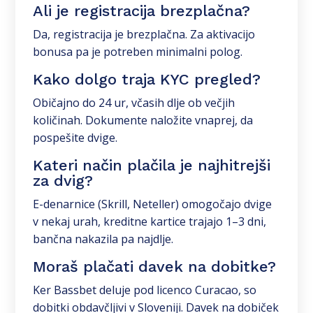
Ali je registracija brezplačna?
Da, registracija je brezplačna. Za aktivacijo
bonusa pa je potreben minimalni polog.
Kako dolgo traja KYC pregled?
Običajno do 24 ur, včasih dlje ob večjih
količinah. Dokumente naložite vnaprej, da
pospešite dvige.
Kateri način plačila je najhitrejši
za dvig?
E-denarnice (Skrill, Neteller) omogočajo dvige
v nekaj urah, kreditne kartice trajajo 1–3 dni,
bančna nakazila pa najdlje.
Moraš plačati davek na dobitke?
Ker Bassbet deluje pod licenco Curacao, so
dobitki obdavčljivi v Sloveniji. Davek na dobiček