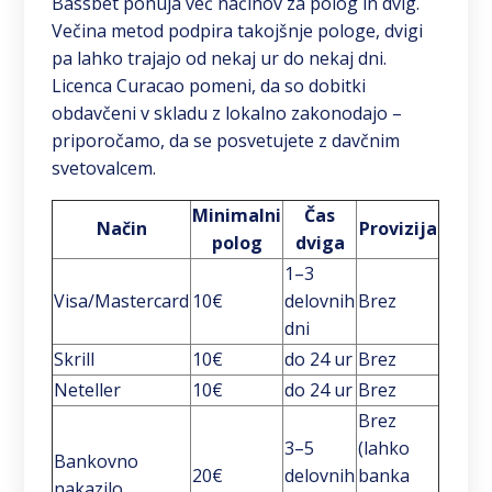
Bassbet ponuja več načinov za polog in dvig.
Večina metod podpira takojšnje pologe, dvigi
pa lahko trajajo od nekaj ur do nekaj dni.
Licenca Curacao pomeni, da so dobitki
obdavčeni v skladu z lokalno zakonodajo –
priporočamo, da se posvetujete z davčnim
svetovalcem.
Minimalni
Čas
Način
Provizija
polog
dviga
1–3
Visa/Mastercard
10€
delovnih
Brez
dni
Skrill
10€
do 24 ur
Brez
Neteller
10€
do 24 ur
Brez
Brez
3–5
(lahko
Bankovno
20€
delovnih
banka
nakazilo