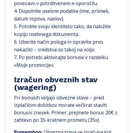
povezavo v potrditvenem e-sporočilu.
Dopolnite osebne podatke (ime, priimek,
datum rojstva, naslov).
Potrdite svojo identiteto tako, da naložite
kopijo osebnega dokumenta.
Izberite način pologa in opravite prvo
nakazilo – sredstva so takoj na voljo.
Po potrebi aktivirajte bonuse v razdelku
»Moje promocije«.
Izračun obveznih stav
(wagering)
Pri bonusih veljajo obvezne stave – pred
izplačilom dobitkov morate večkrat staviti
bonusni znesek. Primer: prejmete bonus 20€ z
zahtevo po 35-kratnem prometu (35x).
Pomembno:
Obvezna stava se izračuna kot