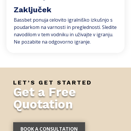
Zaključek
Bassbet ponuja celovito igralniško izkušnjo s
poudarkom na varnosti in preglednosti. Sledite
navodilom v tem vodniku in uživajte v igranju.
Ne pozabite na odgovorno igranje.
LET’S GET STARTED
Get a Free
Quotation
BOOK A CONSULTATION