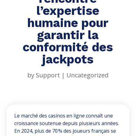
l’expertise
humaine pour
garantir la
conformité des
jackpots
by
Support
|
Uncategorized
Le marché des casinos en ligne connaît une
croissance soutenue depuis plusieurs années.
En 2024, plus de 70 % des joueurs français se