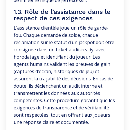
de limiter le risque de jeu excessif.
1.3. Rôle de l’assistance dans le
respect de ces exigences
L’assistance clientèle joue un rôle de garde-
fou. Chaque demande de solde, chaque
réclamation sur le statut d’un jackpot doit être
consignée dans un ticket audit‑ready, avec
horodatage et identifiant du joueur. Les
agents humains valident les preuves de gain
(captures d’écran, historiques de jeu) et
assurent la traçabilité des décisions. En cas de
doute, ils déclenchent un audit interne et
transmettent les données aux autorités
compétentes. Cette procédure garantit que les
exigences de transparence et de vérifiabilité
sont respectées, tout en offrant aux joueurs
une réponse claire et documentée.