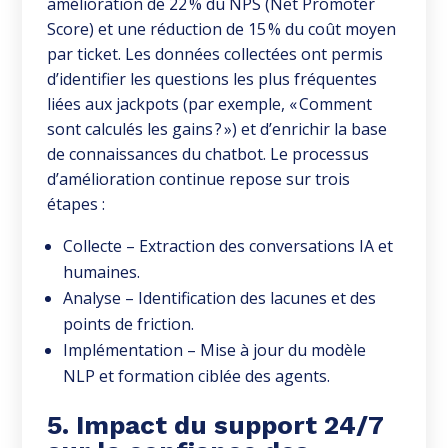
amélioration de 22 % du NPS (Net Promoter
Score) et une réduction de 15 % du coût moyen
par ticket. Les données collectées ont permis
d’identifier les questions les plus fréquentes
liées aux jackpots (par exemple, « Comment
sont calculés les gains ? ») et d’enrichir la base
de connaissances du chatbot. Le processus
d’amélioration continue repose sur trois
étapes :
Collecte – Extraction des conversations IA et
humaines.
Analyse – Identification des lacunes et des
points de friction.
Implémentation – Mise à jour du modèle
NLP et formation ciblée des agents.
5. Impact du support 24/7