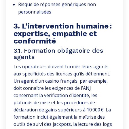
Risque de réponses génériques non
personnalisées
3. L’intervention humaine :
expertise, empathie et
conformité
3.1. Formation obligatoire des
agents
Les opérateurs doivent former leurs agents
aux spécificités des licences qu’ils détiennent.
Un agent d’un casino français, par exemple,
doit connaître les exigences de l’ANJ
concernant la vérification d’identité, les
plafonds de mise et les procédures de
déclaration de gains supérieurs à 10 000 €. La
formation inclut également la maîtrise des
outils de suivi des jackpots, la lecture des logs