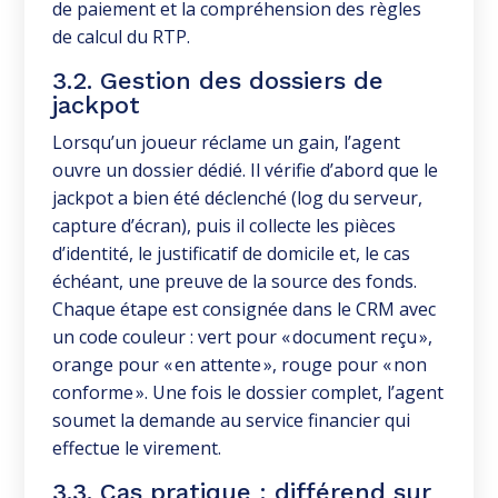
de paiement et la compréhension des règles
de calcul du RTP.
3.2. Gestion des dossiers de
jackpot
Lorsqu’un joueur réclame un gain, l’agent
ouvre un dossier dédié. Il vérifie d’abord que le
jackpot a bien été déclenché (log du serveur,
capture d’écran), puis il collecte les pièces
d’identité, le justificatif de domicile et, le cas
échéant, une preuve de la source des fonds.
Chaque étape est consignée dans le CRM avec
un code couleur : vert pour « document reçu »,
orange pour « en attente », rouge pour « non
conforme ». Une fois le dossier complet, l’agent
soumet la demande au service financier qui
effectue le virement.
3.3. Cas pratique : différend sur