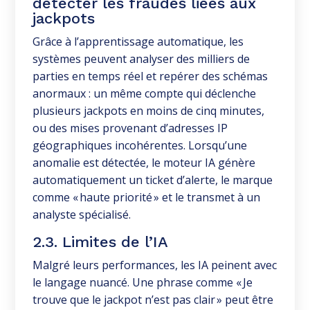
détecter les fraudes liées aux
jackpots
Grâce à l’apprentissage automatique, les
systèmes peuvent analyser des milliers de
parties en temps réel et repérer des schémas
anormaux : un même compte qui déclenche
plusieurs jackpots en moins de cinq minutes,
ou des mises provenant d’adresses IP
géographiques incohérentes. Lorsqu’une
anomalie est détectée, le moteur IA génère
automatiquement un ticket d’alerte, le marque
comme « haute priorité » et le transmet à un
analyste spécialisé.
2.3. Limites de l’IA
Malgré leurs performances, les IA peinent avec
le langage nuancé. Une phrase comme « Je
trouve que le jackpot n’est pas clair » peut être