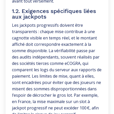
avant tout versement.
1.2. Exigences spécifiques liées
aux jackpots
Les jackpots progressifs doivent être
transparents : chaque mise contribue à une
cagnotte visible en temps réel, et le montant
affiché doit correspondre exactement à la
somme disponible. La vérifiabilité passe par
des audits indépendants, souvent réalisés par
des sociétés tierces comme eCOGRA, qui
comparent les logs du serveur aux rapports de
paiement. Les limites de mise, quant à elles,
sont encadrées pour éviter que des joueurs ne
misent des sommes disproportionnées dans
l’espoir de décrocher le gros lot. Par exemple,
en France, la mise maximale sur un slot à
jackpot progressif ne peut excéder 100 €, afin