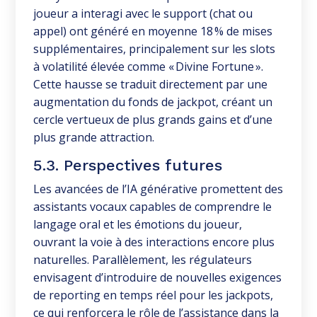
joueur a interagi avec le support (chat ou
appel) ont généré en moyenne 18 % de mises
supplémentaires, principalement sur les slots
à volatilité élevée comme « Divine Fortune ».
Cette hausse se traduit directement par une
augmentation du fonds de jackpot, créant un
cercle vertueux de plus grands gains et d’une
plus grande attraction.
5.3. Perspectives futures
Les avancées de l’IA générative promettent des
assistants vocaux capables de comprendre le
langage oral et les émotions du joueur,
ouvrant la voie à des interactions encore plus
naturelles. Parallèlement, les régulateurs
envisagent d’introduire de nouvelles exigences
de reporting en temps réel pour les jackpots,
ce qui renforcera le rôle de l’assistance dans la