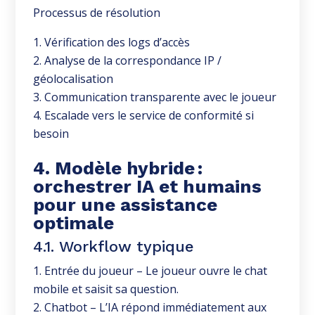
Processus de résolution
Vérification des logs d’accès
Analyse de la correspondance IP /
géolocalisation
Communication transparente avec le joueur
Escalade vers le service de conformité si
besoin
4. Modèle hybride :
orchestrer IA et humains
pour une assistance
optimale
4.1. Workflow typique
Entrée du joueur – Le joueur ouvre le chat
mobile et saisit sa question.
Chatbot – L’IA répond immédiatement aux