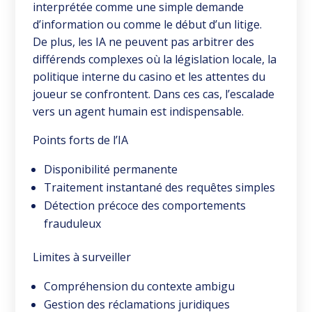
interprétée comme une simple demande
d’information ou comme le début d’un litige.
De plus, les IA ne peuvent pas arbitrer des
différends complexes où la législation locale, la
politique interne du casino et les attentes du
joueur se confrontent. Dans ces cas, l’escalade
vers un agent humain est indispensable.
Points forts de l’IA
Disponibilité permanente
Traitement instantané des requêtes simples
Détection précoce des comportements
frauduleux
Limites à surveiller
Compréhension du contexte ambigu
Gestion des réclamations juridiques