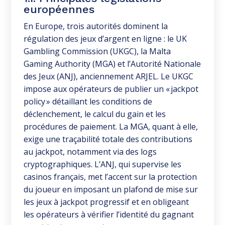
européennes
En Europe, trois autorités dominent la
régulation des jeux d’argent en ligne : le UK
Gambling Commission (UKGC), la Malta
Gaming Authority (MGA) et l’Autorité Nationale
des Jeux (ANJ), anciennement ARJEL. Le UKGC
impose aux opérateurs de publier un « jackpot
policy » détaillant les conditions de
déclenchement, le calcul du gain et les
procédures de paiement. La MGA, quant à elle,
exige une traçabilité totale des contributions
au jackpot, notamment via des logs
cryptographiques. L’ANJ, qui supervise les
casinos français, met l’accent sur la protection
du joueur en imposant un plafond de mise sur
les jeux à jackpot progressif et en obligeant
les opérateurs à vérifier l’identité du gagnant