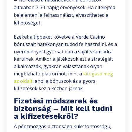
általában 7‑30 napig érvényesek. Ha elfelejted
bejelenteni a felhasználást, elveszítheted a
lehetőséget.
Ezeket a tippeket követve a Verde Casino
bónuszait hatékonyan tudod felhasználni, és a
nyereményeid gyorsabban a saját számládra
kerülnek. Amikor a játékosok ezt a stratégiát
alkalmazzák, gyakran választanak olyan
megbízható platformot, mint a
látogasd meg
az oldalt
, ahol a bónuszok és a gyors
kifizetések kéz a kézben járnak.
Fizetési módszerek és
biztonság – Mit kell tudni
a kifizetésekről?
A pénzmozgás biztonsága kulcsfontosságú,