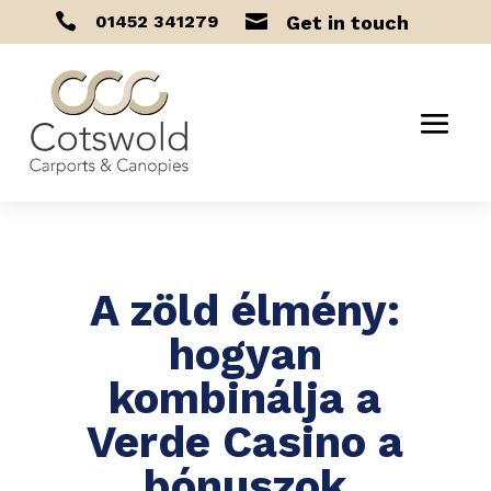


01452 341279
Get in touch
A zöld élmény:
hogyan
kombinálja a
Verde Casino a
bónuszok