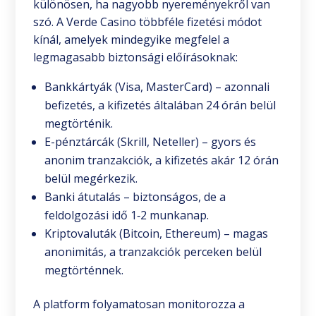
különösen, ha nagyobb nyereményekről van
szó. A Verde Casino többféle fizetési módot
kínál, amelyek mindegyike megfelel a
legmagasabb biztonsági előírásoknak:
Bankkártyák (Visa, MasterCard) – azonnali
befizetés, a kifizetés általában 24 órán belül
megtörténik.
E-pénztárcák (Skrill, Neteller) – gyors és
anonim tranzakciók, a kifizetés akár 12 órán
belül megérkezik.
Banki átutalás – biztonságos, de a
feldolgozási idő 1‑2 munkanap.
Kriptovaluták (Bitcoin, Ethereum) – magas
anonimitás, a tranzakciók perceken belül
megtörténnek.
A platform folyamatosan monitorozza a