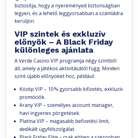
biztosítja, hogy a nyereményed biztonságban
legyen, és a lehető leggyorsabban a számládra
kerüljön.
VIP szintek és exkluzív
előnyök – A Black Friday
különleges ajánlata
A Verde Casino VIP programja négy szintből
áll, amely a játékos aktivitásától függ. Minden
szint újabb előnyöket hoz, például:
Közép VIP – 10 % gyorsabb kifizetés, exkluzív
promóciók.
Arany VIP – személyes account manager,
havi ingyenes pörgetések.
Platina VIP – magasabb befizetési limit,
dedikált ügyfélszolgálat.
Black Friday Elite – csak ebben a szezonban