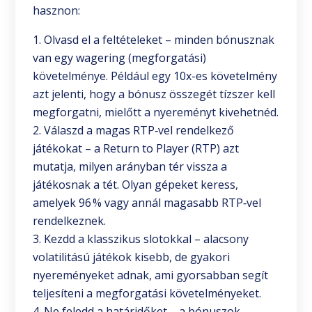
hasznon:
Olvasd el a feltételeket – minden bónusznak
van egy wagering (megforgatási)
követelménye. Például egy 10x-es követelmény
azt jelenti, hogy a bónusz összegét tízszer kell
megforgatni, mielőtt a nyereményt kivehetnéd.
Válaszd a magas RTP‑vel rendelkező
játékokat – a Return to Player (RTP) azt
mutatja, milyen arányban tér vissza a
játékosnak a tét. Olyan gépeket keress,
amelyek 96 % vagy annál magasabb RTP‑vel
rendelkeznek.
Kezdd a klasszikus slotokkal – alacsony
volatilitású játékok kisebb, de gyakori
nyereményeket adnak, ami gyorsabban segít
teljesíteni a megforgatási követelményeket.
Ne feledd a határidőket – a bónuszok