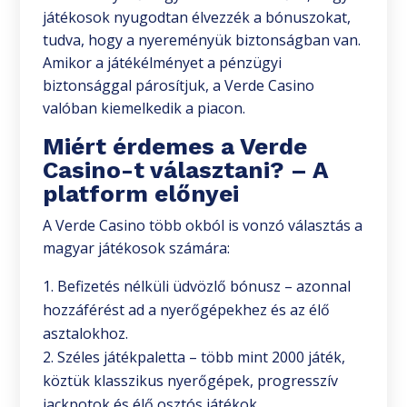
játékosok nyugodtan élvezzék a bónuszokat,
tudva, hogy a nyereményük biztonságban van.
Amikor a játékélményet a pénzügyi
biztonsággal párosítjuk, a Verde Casino
valóban kiemelkedik a piacon.
Miért érdemes a Verde
Casino-t választani? – A
platform előnyei
A Verde Casino több okból is vonzó választás a
magyar játékosok számára:
Befizetés nélküli üdvözlő bónusz – azonnal
hozzáférést ad a nyerőgépekhez és az élő
asztalokhoz.
Széles játékpaletta – több mint 2000 játék,
köztük klasszikus nyerőgépek, progresszív
jackpotok és élő osztós játékok.