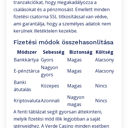
tranzakciókat, hogy megakadályozza a
csalásokat és a pénzmosást. Emellett minden
fizetési csatorna SSL titkosítással van védve,
ami garantálja, hogy a személyes adatok nem
kerülnek illetéktelen kezekbe.
Fizetési módok összehasonlítása
Módszer
Sebesség
Biztonság
Költség
Bankkártya
Gyors
Magas
Alacsony
Nagyon
E-pénztárca
Magas
Alacsony
gyors
Banki
Közepes
Magas
Nincs
átutalás
Nagyon
Kriptovaluta
Azonnali
Nincs
magas
A fenti táblázat segít gyorsan áttekinteni,
melyik fizetési mód illik legjobban a saját
igényeidhez. A Verde Casino minden esetben