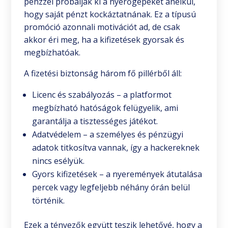
pénzzel próbálják ki a nyerőgépeket anélkül,
hogy saját pénzt kockáztatnának. Ez a típusú
promóció azonnali motivációt ad, de csak
akkor éri meg, ha a kifizetések gyorsak és
megbízhatóak.
A fizetési biztonság három fő pillérből áll:
Licenc és szabályozás – a platformot
megbízható hatóságok felügyelik, ami
garantálja a tisztességes játékot.
Adatvédelem – a személyes és pénzügyi
adatok titkosítva vannak, így a hackereknek
nincs esélyük.
Gyors kifizetések – a nyeremények átutalása
percek vagy legfeljebb néhány órán belül
történik.
Ezek a tényezők együtt teszik lehetővé, hogy a