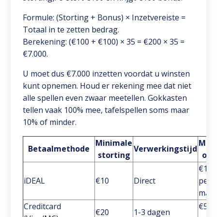
Formule: (Storting + Bonus) × Inzetvereiste =
Totaal in te zetten bedrag.
Berekening: (€100 + €100) × 35 = €200 × 35 =
€7.000.
U moet dus €7.000 inzetten voordat u winsten
kunt opnemen. Houd er rekening mee dat niet
alle spellen even zwaar meetellen. Gokkasten
tellen vaak 100% mee, tafelspellen soms maar
10% of minder.
Minimale
Max
Betaalmethode
Verwerkingstijd
storting
op
€10.
iDEAL
€10
Direct
per
maa
Creditcard
€5.0
€20
1-3 dagen