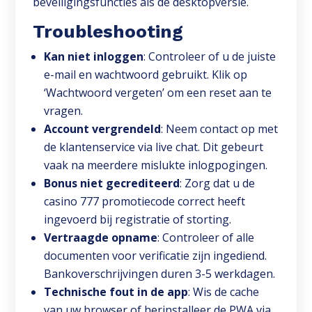
beveiligingsfuncties als de desktopversie.
Troubleshooting
Kan niet inloggen
: Controleer of u de juiste
e-mail en wachtwoord gebruikt. Klik op
‘Wachtwoord vergeten’ om een reset aan te
vragen.
Account vergrendeld
: Neem contact op met
de klantenservice via live chat. Dit gebeurt
vaak na meerdere mislukte inlogpogingen.
Bonus niet gecrediteerd
: Zorg dat u de
casino 777 promotiecode correct heeft
ingevoerd bij registratie of storting.
Vertraagde opname
: Controleer of alle
documenten voor verificatie zijn ingediend.
Bankoverschrijvingen duren 3-5 werkdagen.
Technische fout in de app
: Wis de cache
van uw browser of herinstalleer de PWA via