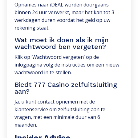
Opnames naar iDEAL worden doorgaans
binnen 24 uur verwerkt, maar het kan tot 3
werkdagen duren voordat het geld op uw
rekening staat.
Wat moet ik doen als ik mijn
wachtwoord ben vergeten?
Klik op ‘Wachtwoord vergeten’ op de
inlogpagina volg de instructies om een nieuw
wachtwoord in te stellen.
Biedt 777 Casino zelfuitsluiting
aan?
Ja, u kunt contact opnemen met de
klantenservice om zelfuitsluiting aan te
vragen, met een minimale duur van 6
maanden.
Insider Advice