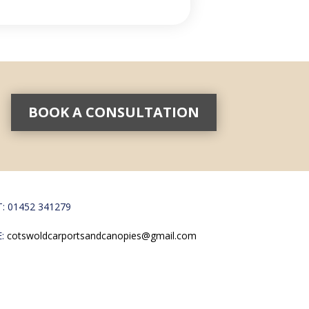
BOOK A CONSULTATION
T: 01452 341279
E:
cotswoldcarportsandcanopies@gmail.com