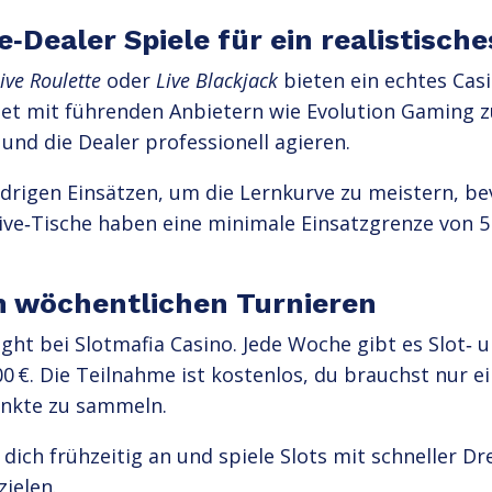
e‑Dealer Spiele für ein realistische
ive Roulette
oder
Live Blackjack
bieten ein echtes Casi
itet mit führenden Anbietern wie Evolution Gaming
t und die Dealer professionell agieren.
edrigen Einsätzen, um die Lernkurve zu meistern, b
Live‑Tische haben eine minimale Einsatzgrenze von 5 
on wöchentlichen Turnieren
ight bei Slotmafia Casino. Jede Woche gibt es Slot‑ 
00 €. Die Teilnahme ist kostenlos, du brauchst nur e
nkte zu sammeln.
dich frühzeitig an und spiele Slots mit schneller Dr
ielen.