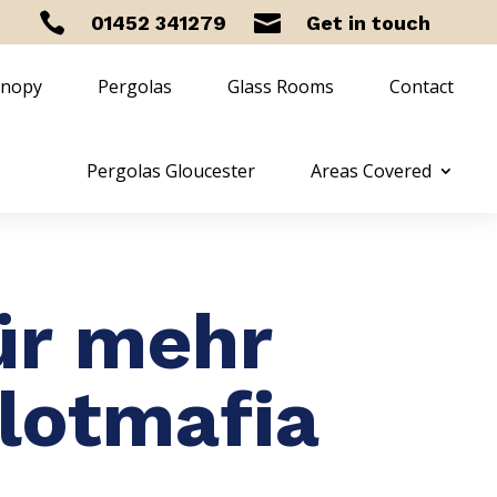


01452 341279
Get in touch
anopy
Pergolas
Glass Rooms
Contact
Pergolas Gloucester
Areas Covered
ür mehr
lotmafia