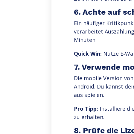
6. Achte auf s
Ein häufiger Kritikpunk
verarbeitet Auszahlung
Minuten.
Quick Win:
Nutze E‑Wall
7. Verwende mob
Die mobile Version von
Android. Du kannst dein
aus spielen.
Pro Tipp:
Installiere d
zu erhalten.
8. Prüfe die Li