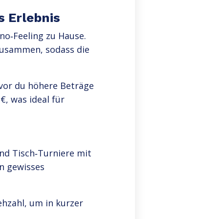
s Erlebnis
no‑Feeling zu Hause.
 zusammen, sodass die
evor du höhere Beträge
€, was ideal für
und Tisch‑Turniere mit
in gewisses
ehzahl, um in kurzer