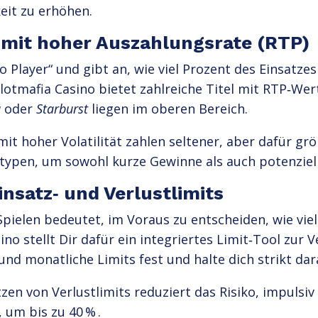
eit zu erhöhen.
e mit hoher Auszahlungsrate (RTP)
o Player“ und gibt an, wie viel Prozent des Einsatzes 
Slotmafia Casino bietet zahlreiche Titel mit RTP‑Wer
a
oder
Starburst
liegen im oberen Bereich.
mit hoher Volatilität zahlen seltener, aber dafür gr
typen, um sowohl kurze Gewinne als auch potenzielle
Einsatz‑ und Verlustlimits
pielen bedeutet, im Voraus zu entscheiden, wie viel 
sino stellt Dir dafür ein integriertes Limit‑Tool zur 
und monatliche Limits fest und halte dich strikt dar
zen von Verlustlimits reduziert das Risiko, impulsiv
 um bis zu 40 % .