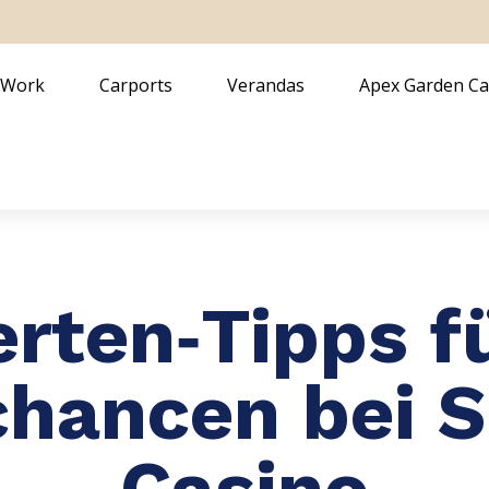
 Work
Carports
Verandas
Apex Garden C
erten‑Tipps f
hancen bei S
Casino