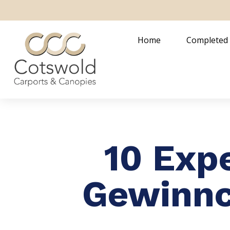
Home
Completed
10 Exp
Gewinnc