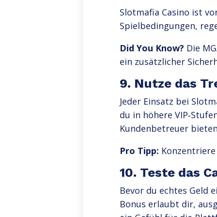
Slotmafia Casino ist vo
Spielbedingungen, rege
Did You Know?
Die MGA
ein zusätzlicher Sicherh
9. Nutze das T
Jeder Einsatz bei Slot
du in höhere VIP‑Stufen
Kundenbetreuer bieten
Pro Tipp:
Konzentriere 
10. Teste das 
Bevor du echtes Geld e
Bonus erlaubt dir, aus